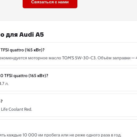
Связаться с нами
о для Audi A5
FSI quattro (165 кВт)?
т) рекомендуется моторное масло TOM'S 5W-30-C3. Объём заправки — 4
 TFSI quattro (165 кВт)?
.7 л.
5?
ife Coolant Red.
ь каждые 10 000 км пробега или не реже одного раза в год.