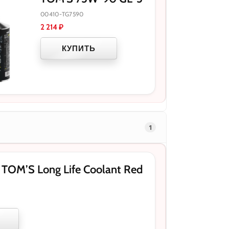
00410-TG7590
2 214
₽
КУПИТЬ
1
OM’S Long Life Coolant Red