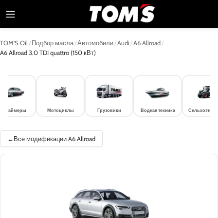
TOM'S Oil
/
Подбор масла
/
Автомобили
/
Audi
/
A6 Allroad
/
A6 Allroad 3.0 TDI quattro (150 кВт)
лдтаймеры
Мотоциклы
Грузовики
Водная техника
Сельхозтехн
Все модификации A6 Allroad