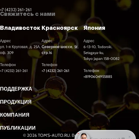
+7 (4232) 261-261
Свяжитесь с нами
Владивосток
Красноярск
Япония
Адрес
Адрес
Адрес
ул. 1-я Круговая, д. 25А,
Северное шоссе, 5г,
6-13-10, Todoroki,
оф. 309
стр.16
Setagaya-ku,
Tokyo Japan 158-0082
Телефон
Телефон
+7 (4232) 261-261
+7 (4232) 261-261
Телефон
+8190604955885
ПОДДЕРЖКА
ПРОДУКЦИЯ
КОМПАНИЯ
ПУБЛИКАЦИИ
© 2026 TOM'S-AUTO.RU. Все права защищены.
×