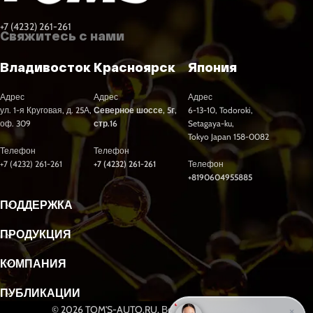
+7 (4232) 261-261
Свяжитесь с нами
Владивосток
Красноярск
Япония
Адрес
Адрес
Адрес
ул. 1-я Круговая, д. 25А,
Северное шоссе, 5г,
6-13-10, Todoroki,
оф. 309
стр.16
Setagaya-ku,
Tokyo Japan 158-0082
Телефон
Телефон
+7 (4232) 261-261
+7 (4232) 261-261
Телефон
+8190604955885
ПОДДЕРЖКА
ПРОДУКЦИЯ
КОМПАНИЯ
ПУБЛИКАЦИИ
© 2026 TOM'S-AUTO.RU. Все права защищены.
×