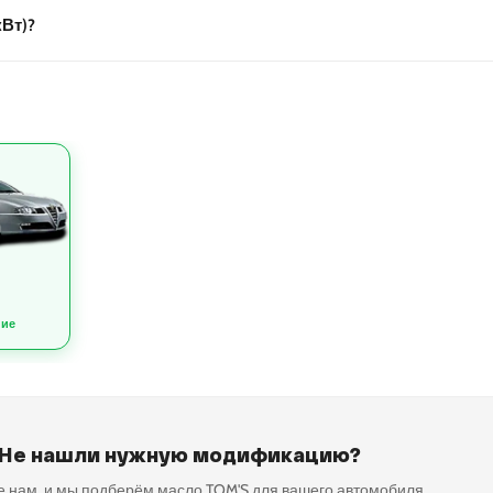
кВт)?
ние
Не нашли нужную модификацию?
 нам, и мы подберём масло TOM'S для вашего автомобиля.