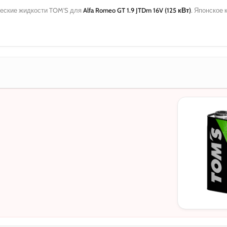
еские жидкости TOM'S для
Alfa Romeo GT 1.9 JTDm 16V (125 кВт)
. Японское
МОТОРНЫЕ
0W-20
5W-30
10W-40
5W-30 C3
5W-30 DL-1
0W-20 PAO
0W-20 Hybri
5W-40
0W-30
0W-30 DL-1