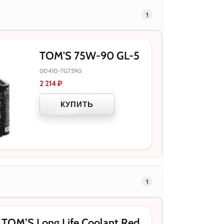
1
TOM'S 75W-90 GL-5
00410-TG7590
2 214
₽
КУПИТЬ
1
OM’S Long Life Coolant Red