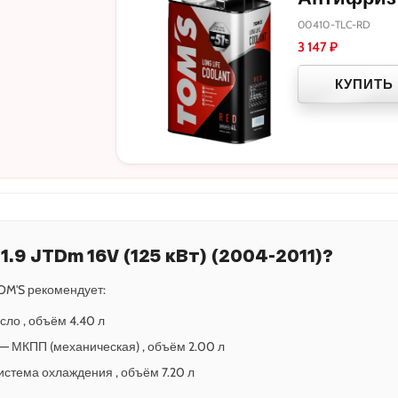
00410-TLC-RD
3 147
₽
КУПИТЬ
.9 JTDm 16V (125 кВт) (2004-2011)?
OM'S рекомендует:
сло , объём 4.40 л
-5 — МКПП (механическая) , объём 2.00 л
Система охлаждения , объём 7.20 л