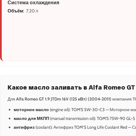
Система охлаждения
Объём:
7.20 л
Какое масло заливать в Alfa Romeo GT 1
Для
Alfa Romeo GT 1.9 JTDm 16V (125 кВт) (2004-2011)
компания T
моторное масло
(engine oil): TOM'S 5W-30-C3 — Моторное ма
масло для МКПП
(manual transmission oil): TOM'S 75W-90 GL
антифриз
(coolant): Антифриз TOM’S Long Life Coolant Red — 