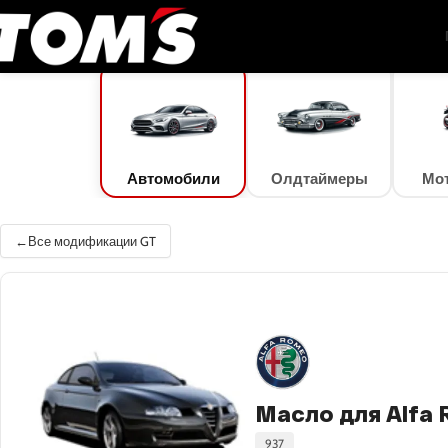
TOM'S Oil
/
Подбор масла
/
Автомобили
/
Alfa Romeo
/
GT
/
GT 1.9 JTDm 16V (12
Автомобили
Олдтаймеры
Мо
Все модификации GT
Масло для Alfa 
937