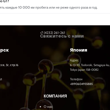
eo GT?
ь каждые 10 000 км пробега или не реже одного раза в год.
+7 (4232) 261-261
Свяжитесь с нами
ярск
Япония
Адрес
е, 5г, стр.16
6-13-10, Todoroki, Setagaya-ku,
Tokyo Japan 158-0082
61
Телефон
+8190604955885
КОМПАНИЯ
О нас