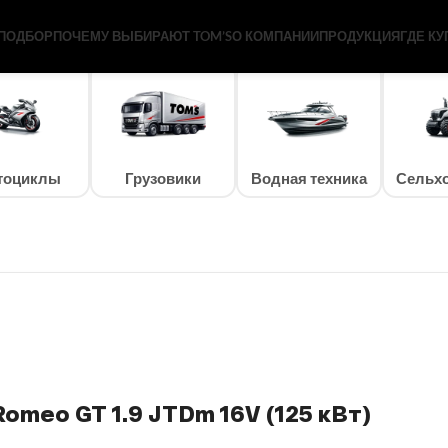
5 кВт)
ПОДБОР
ПОЧЕМУ ВЫБИРАЮТ TOM’S
О КОМПАНИИ
ПРОДУКЦИЯ
ГДЕ КУ
тоциклы
Грузовики
Водная техника
Сельхо
Romeo GT 1.9 JTDm 16V (125 кВт)