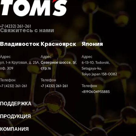
+7 (4232) 261-261
Свяжитесь с нами
Владивосток
Красноярск
Япония
Адрес
Адрес
Адрес
ул. 1-я Круговая, д. 25А,
Северное шоссе, 5г,
6-13-10, Todoroki,
оф. 309
стр.16
Setagaya-ku,
Tokyo Japan 158-0082
Телефон
Телефон
+7 (4232) 261-261
+7 (4232) 261-261
Телефон
+8190604955885
ПОДДЕРЖКА
ПРОДУКЦИЯ
КОМПАНИЯ