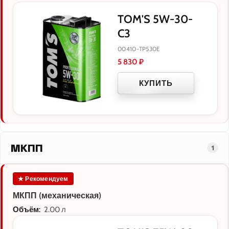
TOM'S 5W-30-
C3
00410-TP530E
5 830
₽
КУПИТЬ
МКПП
1
★ Рекомендуем
МКПП (механическая)
Объём:
2.00 л