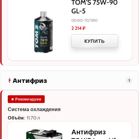
TOM'S 75W-90
GL-5
00410-TG7590
2 214
₽
КУПИТЬ
Антифриз
1
★ Рекомендуем
Система охлаждения
Объём:
11.70 л
Антифриз