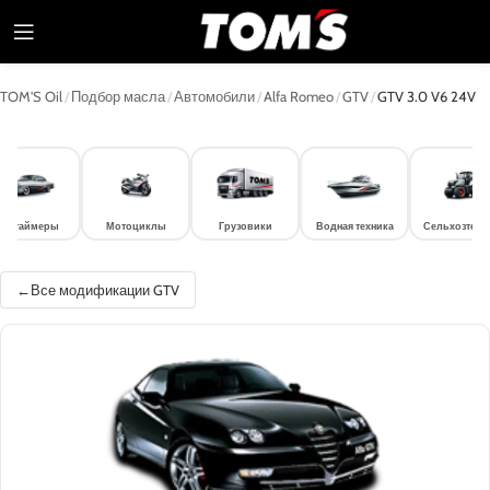
TOM'S Oil
/
Подбор масла
/
Автомобили
/
Alfa Romeo
/
GTV
/
GTV 3.0 V6 24V
лдтаймеры
Мотоциклы
Грузовики
Водная техника
Сельхозтехн
Все модификации GTV