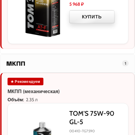
5 968
₽
КУПИТЬ
МКПП
1
★ Рекомендуем
МКПП (механическая)
Объём:
2.35 л
TOM'S 75W-90
GL-5
00410-TG7590