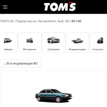
TOM'S Oil
/
Подбор масла
/
Автомобили
/
Audi
/
80
/
80 1.8E
лдтаймеры
Мотоциклы
Грузовики
Водная техника
Сельхозтехн
Все модификации 80