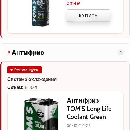
2 214
₽
КУПИТЬ
Антифриз
1
★ Рекомендуем
Система охлаждения
Объём:
8.50 л
Антифриз
TOM'S Long Life
Coolant Green
00410-TLC-GR