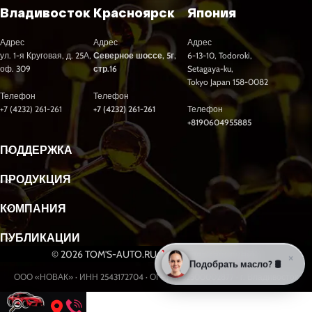
Владивосток
Красноярск
Япония
Адрес
Адрес
Адрес
ул. 1-я Круговая, д. 25А,
Северное шоссе, 5г,
6-13-10, Todoroki,
оф. 309
стр.16
Setagaya-ku,
Tokyo Japan 158-0082
Телефон
Телефон
+7 (4232) 261-261
+7 (4232) 261-261
Телефон
+8190604955885
ПОДДЕРЖКА
ПРОДУКЦИЯ
КОМПАНИЯ
ПУБЛИКАЦИИ
© 2026 TOM'S-AUTO.RU. Все права защищены.
×
Подобрать масло? 🛢️
ООО «НОВАК» · ИНН 2543172704 · ОГРН 1232500002877 · г. Владивосток
Разработка и продвижение сайтов webseed.ru