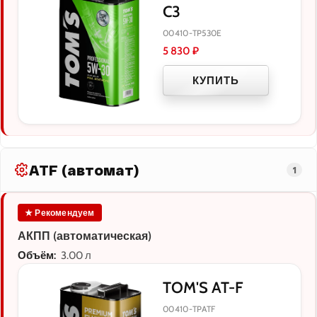
C3
00410-TP530E
5 830
₽
КУПИТЬ
ATF (автомат)
1
★ Рекомендуем
АКПП (автоматическая)
Объём:
3.00 л
TOM'S AT-F
00410-TPATF