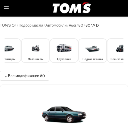
TOM'S Oil
/
Подбор масла
/
Автомобили
/
Audi
/
80
/
80 1.9 D
лдтаймеры
Мотоциклы
Грузовики
Водная техника
Сельхозтехн
Все модификации 80