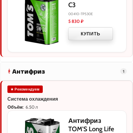
C3
00410-TP530E
5 830
₽
КУПИТЬ
Антифриз
1
★ Рекомендуем
Система охлаждения
Объём:
6.50 л
Антифриз
TOM'S Long Life