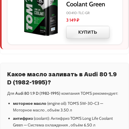
Coolant Green
00410-TLC-GR
3 149
₽
КУПИТЬ
Какое масло заливать в Audi 80 1.9
D (1982-1995)?
Для
Audi 80 1.9 D (1982-1995)
компания TOM'S рекомендует:
моторное масло
(engine oil): TOM'S 5W-30-C3 —
Моторное масло , объём 3.50 л
антифриз
(coolant): Антифриз TOM'S Long Life Coolant
Green — Система охлаждения , объём 6.50 л