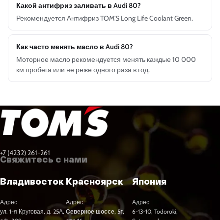
Какой антифриз заливать в Audi 80?
Рекомендуется Антифриз TOM'S Long Life Coolant Green.
Как часто менять масло в Audi 80?
Моторное масло рекомендуется менять каждые 10 000
км пробега или не реже одного раза в год.
+7 (4232) 261-261
Свяжитесь с нами
Владивосток
Красноярск
Япония
Адрес
Адрес
Адрес
ул. 1-я Круговая, д. 25А,
Северное шоссе, 5г,
6-13-10, Todoroki,