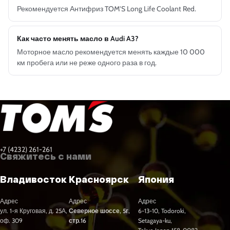
Рекомендуется Антифриз TOM’S Long Life Coolant Red.
Как часто менять масло в Audi A3?
Моторное масло рекомендуется менять каждые 10 000
км пробега или не реже одного раза в год.
+7 (4232) 261-261
Свяжитесь с нами
Владивосток
Красноярск
Япония
Адрес
Адрес
Адрес
ул. 1-я Круговая, д. 25А,
Северное шоссе, 5г,
6-13-10, Todoroki,
оф. 309
стр.16
Setagaya-ku,