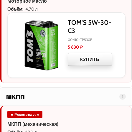
Моторное масло
Объём:
4.70 л
TOM'S 5W-30-
C3
00410-TP530E
5 830
₽
КУПИТЬ
МКПП
1
★ Рекомендуем
МКПП (механическая)