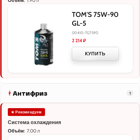
Объём:
1.90 л
TOM'S 75W-90
GL-5
00410-TG7590
2 214
₽
КУПИТЬ
Антифриз
1
★ Рекомендуем
Система охлаждения
Объём:
7.00 л