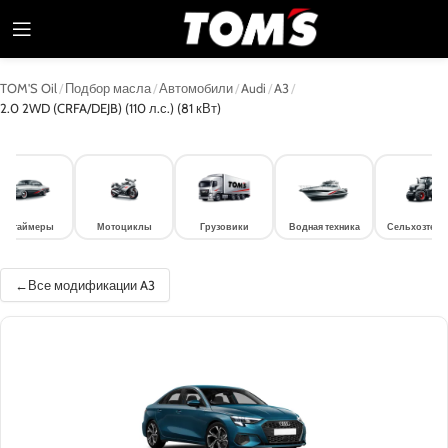
TOM'S Oil
/
Подбор масла
/
Автомобили
/
Audi
/
A3
/
2.0 2WD (CRFA/DEJB) (110 л.с.) (81 кВт)
лдтаймеры
Мотоциклы
Грузовики
Водная техника
Сельхозтехн
Все модификации A3