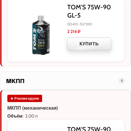
TOM'S 75W-90
GL-5
00410-TG7590
2 214
₽
КУПИТЬ
МКПП
1
★ Рекомендуем
МКПП (механическая)
Объём:
2.00 л
TOM'S 75W-90