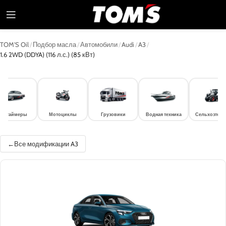
TOM'S Oil
/
Подбор масла
/
Автомобили
/
Audi
/
A3
/
1.6 2WD (DDYA) (116 л.с.) (85 кВт)
лдтаймеры
Мотоциклы
Грузовики
Водная техника
Сельхозтехн
Все модификации A3