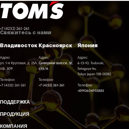
+7 (4232) 261-261
Свяжитесь с нами
Владивосток
Красноярск
Япония
Адрес
Адрес
Адрес
ул. 1-я Круговая, д. 25А,
Северное шоссе, 5г,
6-13-10, Todoroki,
оф. 309
стр.16
Setagaya-ku,
Tokyo Japan 158-0082
Телефон
Телефон
+7 (4232) 261-261
+7 (4232) 261-261
Телефон
+8190604955885
ПОДДЕРЖКА
ПРОДУКЦИЯ
КОМПАНИЯ