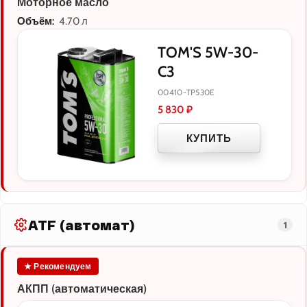
Моторное масло
Объём:
4.70 л
TOM'S 5W-30-
C3
00410-TP530E
5 830
₽
КУПИТЬ
ATF (автомат)
1
★ Рекомендуем
АКПП (автоматическая)