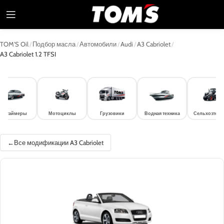
TOM'S Oil
/
Подбор масла
/
Автомобили
/
Audi
/
A3 Cabriolet
/
A3 Cabriolet 1.2 TFSI
лдтаймеры
Мотоциклы
Грузовики
Водная техника
Сельхозтехн
Все модификации A3 Cabriolet