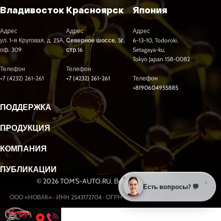
Владивосток
Красноярск
Япония
Адрес
Адрес
Адрес
ул. 1-я Круговая, д. 25А,
Северное шоссе, 5г,
6-13-10, Todoroki,
оф. 309
стр.16
Setagaya-ku,
Tokyo Japan 158-0082
Телефон
Телефон
+7 (4232) 261-261
+7 (4232) 261-261
Телефон
+8190604955885
ПОДДЕРЖКА
ПРОДУКЦИЯ
КОМПАНИЯ
ПУБЛИКАЦИИ
© 2026 TOM'S-AUTO.RU. Все права защищены.
×
Есть вопросы? 💬
ООО «НОВАК» · ИНН 2543172704 · ОГРН 1232500002877 · г. Владивосток
Разработка и продвижение сайтов webseed.ru