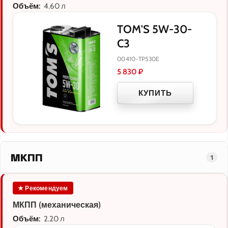
Объём:
4.60 л
TOM'S 5W-30-
C3
00410-TP530E
5 830
₽
КУПИТЬ
МКПП
1
★ Рекомендуем
МКПП (механическая)
Объём:
2.20 л