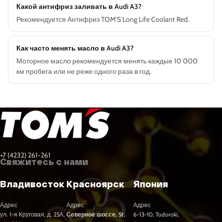
Какой антифриз заливать в Audi A3?
Рекомендуется Антифриз TOM’S Long Life Coolant Red.
Как часто менять масло в Audi A3?
Моторное масло рекомендуется менять каждые 10 000
км пробега или не реже одного раза в год.
+7 (4232) 261-261
Свяжитесь с нами
Владивосток
Красноярск
Япония
Адрес
Адрес
Адрес
ул. 1-я Круговая, д. 25А,
Северное шоссе, 5г,
6-13-10, Todoroki,