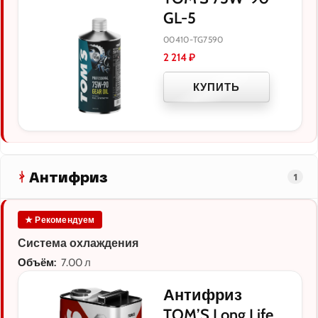
GL-5
00410-TG7590
2 214
₽
КУПИТЬ
Антифриз
1
★ Рекомендуем
Система охлаждения
Объём:
7.00 л
Антифриз
TOM’S Long Life