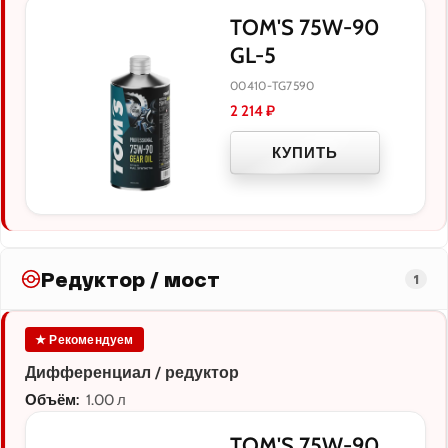
TOM'S 75W-90
GL-5
00410-TG7590
2 214
₽
КУПИТЬ
Редуктор / мост
1
★ Рекомендуем
Дифференциал / редуктор
Объём:
1.00 л
TOM'S 75W-90