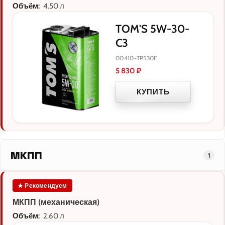
Объём:
4.50 л
TOM'S 5W-30-
C3
00410-TP530E
5 830
₽
КУПИТЬ
МКПП
1
★ Рекомендуем
МКПП (механическая)
Объём:
2.60 л