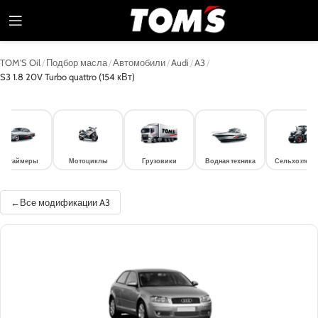
TOM'S Oil
/
Подбор масла
/
Автомобили
/
Audi
/
A3
/
S3 1.8 20V Turbo quattro (154 кВт)
лдтаймеры
Мотоциклы
Грузовики
Водная техника
Сельхозтехн
Все модификации A3