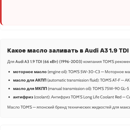
Какое масло заливать в Audi A3 1.9 TDI
Для
Audi A3 1.9 TDI (66 кВт) (1996-2003)
компания TOM'S рекомен
моторное масло
(engine oil): TOM'S 5W-30-C3 — Моторное ма
масло для АКПП
(automatic transmission fluid): TOM'S AT-F —
масло для МКПП
(manual transmission oil): TOM'S 75W-90 GL
антифриз
(coolant): Антифриз TOM’S Long Life Coolant Red —
Масло TOM'S — японский бренд технических жидкостей для макс