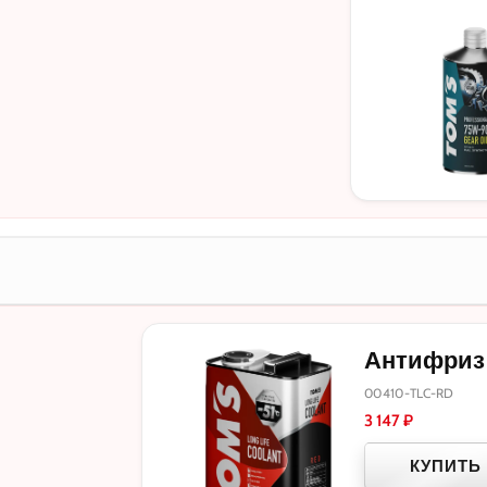
Антифриз T
00410-TLC-RD
3 147
₽
КУПИТЬ