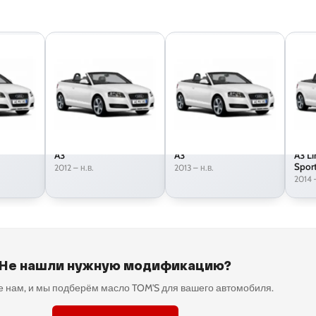
A3
A3
A3 Li
Spor
2012 – н.в.
2013 – н.в.
2014 
Не нашли нужную модификацию?
 нам, и мы подберём масло TOM'S для вашего автомобиля.