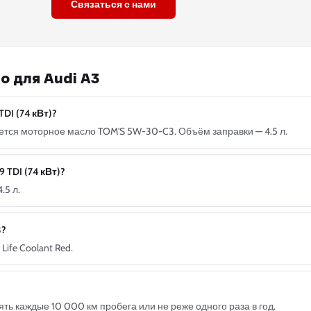
Связаться с нами
о для Audi A3
TDI (74 кВт)?
ндуется моторное масло TOM'S 5W-30-C3. Объём заправки — 4.5 л.
 TDI (74 кВт)?
.5 л.
3?
ife Coolant Red.
ь каждые 10 000 км пробега или не реже одного раза в год.