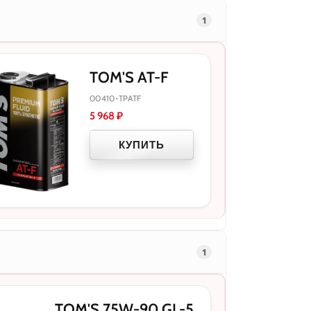
1
TOM'S AT-F
00410-TPATF
5 968
₽
КУПИТЬ
1
TOM'S 75W-90 GL-5