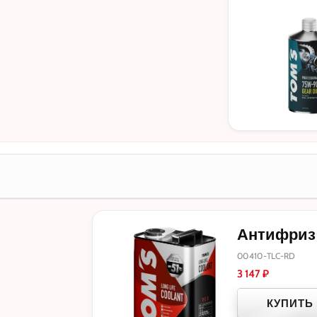
Антифриз T
00410-TLC-RD
3 147
₽
КУПИТЬ