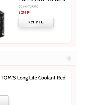
00410-TG7590
2 214
₽
КУПИТЬ
1
OM’S Long Life Coolant Red