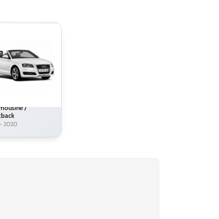
mousine /
tback
– 2020