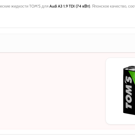
еские жидкости TOM'S для
Audi A3 1.9 TDI (74 кВт)
. Японское качество, с
МОТОРНЫЕ
0W-20
5W-30
10W-40
5W-30 C3
5W-30 DL-1
0W-20 PAO
0W-20 Hybri
5W-40
0W-30
0W-30 DL-1