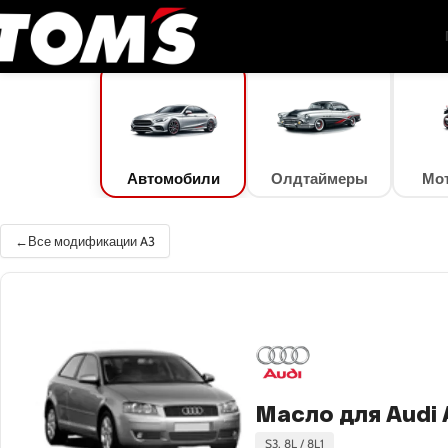
TOM'S Oil
/
Подбор масла
/
Автомобили
/
Audi
/
A3
/
A3 1.9 TDI (74 кВт)
Автомобили
Олдтаймеры
Мо
Все модификации A3
Масло для Audi A
S3, 8L / 8L1