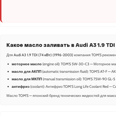
Какое масло заливать в Audi A3 1.9 TDI
Для
Audi A3 1.9 TDI (74 кВт) (1996-2003)
компания TOM'S рекомен
моторное масло
(engine oil): TOM'S 5W-30-C3 — Моторное ма
масло для АКПП
(automatic transmission fluid): TOM'S AT-F — 
масло для МКПП
(manual transmission oil): TOM'S 75W-90 GL
антифриз
(coolant): Антифриз TOM’S Long Life Coolant Red —
Масло TOM'S — японский бренд технических жидкостей для макс