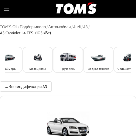
TOM'S Oil
/
Подбор масла
/
Автомобили
/
Audi
/
A3
/
A3 Cabriolet 1.4 TFSI (103 кВт)
лдтаймеры
Мотоциклы
Грузовики
Водная техника
Сельхозтехн
Все модификации A3