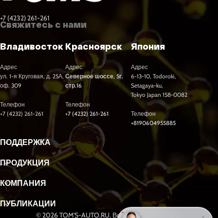
+7 (4232) 261-261
Свяжитесь с нами
Владивосток
Красноярск
Япония
Адрес
Адрес
Адрес
ул. 1-я Круговая, д. 25А,
Северное шоссе, 5г,
6-13-10, Todoroki,
оф. 309
стр.16
Setagaya-ku,
Tokyo Japan 158-0082
Телефон
Телефон
+7 (4232) 261-261
+7 (4232) 261-261
Телефон
+8190604955885
ПОДДЕРЖКА
ПРОДУКЦИЯ
КОМПАНИЯ
ПУБЛИКАЦИИ
© 2026 TOM'S-AUTO.RU. Все права защищены.
×