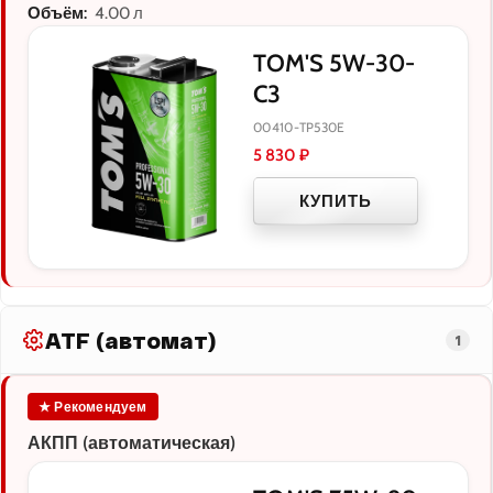
Объём:
4.00 л
TOM'S 5W-30-
C3
00410-TP530E
5 830
₽
КУПИТЬ
ATF (автомат)
1
★ Рекомендуем
АКПП (автоматическая)