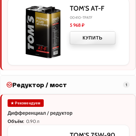
TOM'S AT-F
00410-TPATF
5 968
₽
КУПИТЬ
Редуктор / мост
1
★ Рекомендуем
Дифференциал / редуктор
Объём:
0.90 л
TOM'S 75W-90