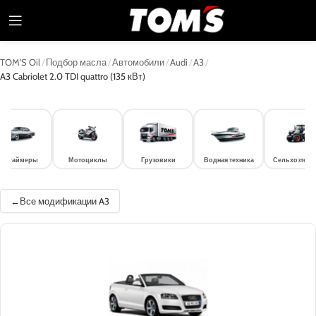
TOM'S Oil
/
Подбор масла
/
Автомобили
/
Audi
/
A3
/
A3 Cabriolet 2.0 TDI quattro (135 кВт)
лдтаймеры
Мотоциклы
Грузовики
Водная техника
Сельхозтехн
Все модификации A3