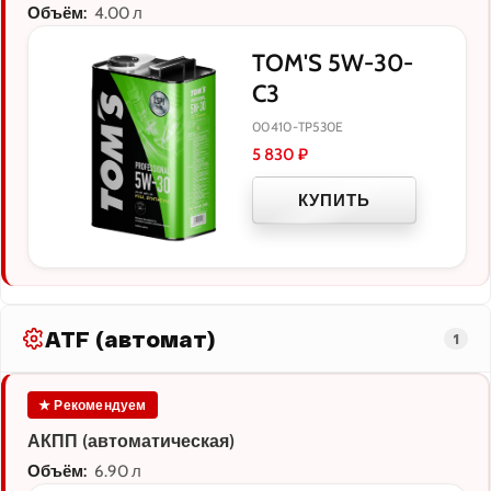
Объём:
4.00 л
TOM'S 5W-30-
C3
00410-TP530E
5 830
₽
КУПИТЬ
ATF (автомат)
1
★ Рекомендуем
АКПП (автоматическая)
Объём:
6.90 л