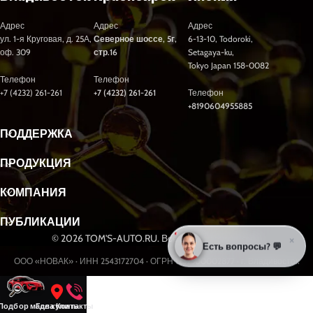
Адрес
Адрес
Адрес
ул. 1-я Круговая, д. 25А,
Северное шоссе, 5г,
6-13-10, Todoroki,
оф. 309
стр.16
Setagaya-ku,
Tokyo Japan 158-0082
Телефон
Телефон
+7 (4232) 261-261
+7 (4232) 261-261
Телефон
+8190604955885
ПОДДЕРЖКА
ПРОДУКЦИЯ
КОМПАНИЯ
ПУБЛИКАЦИИ
© 2026 TOM'S-AUTO.RU. Все права защищены.
×
Есть вопросы? 💬
ООО «НОВАК» · ИНН 2543172704 · ОГРН 1232500002877 · г. Владивосток
Разработка и продвижение сайтов webseed.ru
Подбор масла
Где купить
Контакты