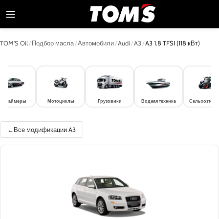
TOM'S Oil
/
Подбор масла
/
Автомобили
/
Audi
/
A3
/
A3 1.8 TFSI (118 кВт)
лдтаймеры
Мотоциклы
Грузовики
Водная техника
Сельхозтехн
Все модификации A3