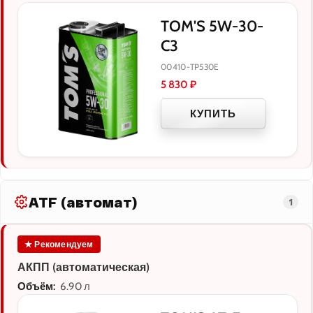
TOM'S 5W-30-
C3
00410-TP530E
5 830
₽
КУПИТЬ
ATF (автомат)
1
★ Рекомендуем
АКПП (автоматическая)
Объём:
6.90 л