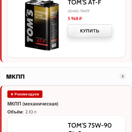
TOM'S AT-F
00410-TPATF
5 968
₽
КУПИТЬ
МКПП
1
★ Рекомендуем
МКПП (механическая)
Объём:
2.10 л
TOM'S 75W-90