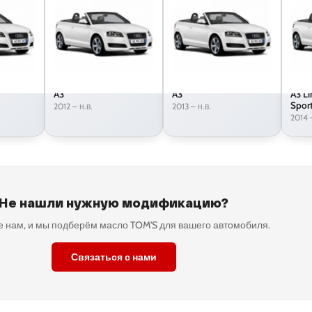
A3
A3
A3 Li
Spor
2012 – н.в.
2013 – н.в.
2014 
Не нашли нужную модификацию?
 нам, и мы подберём масло TOM'S для вашего автомобиля.
Связаться с нами