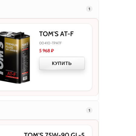
1
TOM'S AT-F
00410-TPATF
5 968
₽
КУПИТЬ
1
TOM'S 75W-90 GL-5