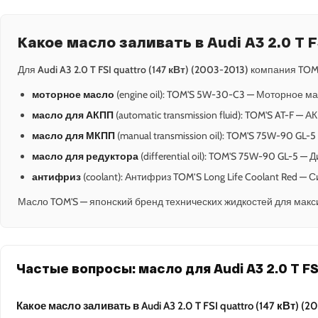
Какое масло заливать в Audi A3 2.0 T F
Для
Audi A3 2.0 T FSI quattro (147 кВт) (2003-2013)
компания TOM'
моторное масло
(engine oil): TOM'S 5W-30-C3 — Моторное ма
масло для АКПП
(automatic transmission fluid): TOM'S AT-F — 
масло для МКПП
(manual transmission oil): TOM'S 75W-90 GL-
масло для редуктора
(differential oil): TOM'S 75W-90 GL-5 
антифриз
(coolant): Антифриз TOM’S Long Life Coolant Red —
Масло TOM'S — японский бренд технических жидкостей для макс
Частые вопросы: масло для Audi A3 2.0 T FSI
Какое масло заливать в Audi A3 2.0 T FSI quattro (147 кВт) (2