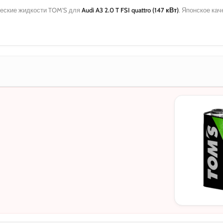
еские жидкости TOM'S для
Audi A3 2.0 T FSI quattro (147 кВт)
. Японское ка
МОТОРНЫЕ
0W-20
5W-30
10W-40
5W-30 C3
5W-30 DL-1
0W-20 PAO
0W-20 Hybri
5W-40
0W-30
0W-30 DL-1