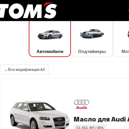
TOM'S Oil
/
Подбор масла
/
Автомобили
/
Audi
/
A3
/
A3 2.0 T FSI quattro (147 к
Автомобили
Олдтаймеры
Мо
Все модификации A3
Масло для Audi A
S3, RS3, 8P1 / 8PA