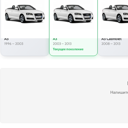
A3
A3
A3 Cabriolet
1996 – 2003
2003 – 2013
2008 – 2013
Текущее поколение
Напишите