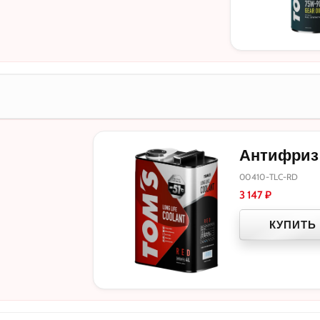
Антифриз T
00410-TLC-RD
3 147
₽
КУПИТЬ