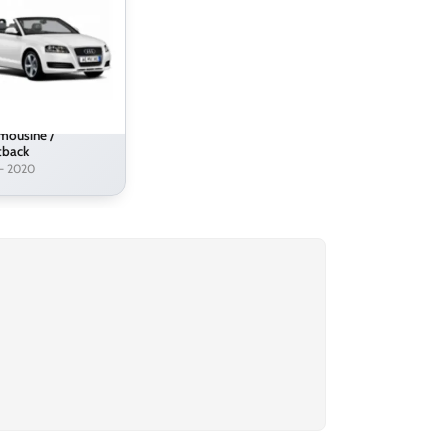
mousine /
tback
– 2020