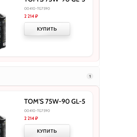
00410-TG7590
2 214
₽
КУПИТЬ
1
TOM'S 75W-90 GL-5
00410-TG7590
2 214
₽
КУПИТЬ