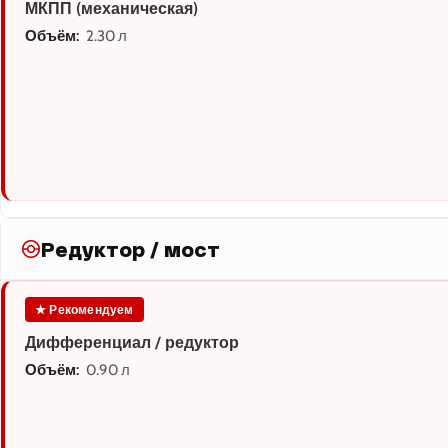
МКПП (механическая)
Объём:
2.30 л
Редуктор / мост
★ Рекомендуем
Дифференциал / редуктор
Объём:
0.90 л